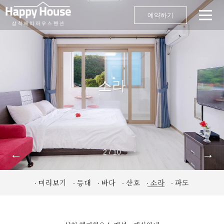
예약하기
소라
←
→
/
2
10
미리보기
등대
바다
산호
소라
파도