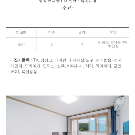
삼척 해피하우스 펜션 - 객실안내
소라
객실명
기준
최대
유형
원룸형/ 침대룸 주방
소라
2
4
화장실
집기품목
: TV, 냉장고, 에어컨, 취사시설/도구, 전기밥솥, 전자
레인지, 드라이기, 인덕션, 샴푸, 바디워시, 치약, 와이파이, 금연,
VOD, 욕실용품