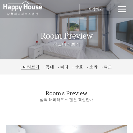
예약하기
Room Preview
객실미리보기
미리보기
등대
바다
산호
소라
파도
Room's Preview
삼척 해피하우스 펜션 객실안내